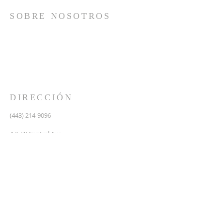
SOBRE NOSOTROS
Somos una iglesia que adora a Dios con su vida y se
reúne a adorar como un solo cuerpo, a orar los unos
por los otros, a compartir el evangelio de salvación
solamente en Cristo Jesús y a hacer discípulos que
imitan a su Señor por medio de la fiel predicación y
enseñanza de las Santas Escrituras.
DIRECCIÓN
(443) 214-9096
475 W Central Ave.
Davidsonville, MD 21035
Segundo nivel de Riva Trace Baptist Church
pastor@vidanuevarivatrace.org
SUSCRIBIRSE PARA CORREOS