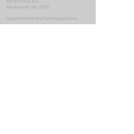
475 W Central Ave.
Davidsonville, MD 21035
Segundo nivel de Riva Trace Baptist Church
pastor@vidanuevarivatrace.org
SUSCRIBIRSE PARA CORREOS
Escribe su correo electronico
aqui*
Subscribe Ahora
© 2025 IGLESIA BAUTISTA VIDA NUEVA