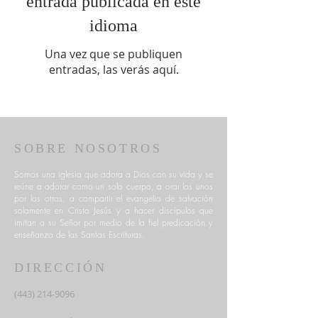
entrada publicada en este
idioma
Una vez que se publiquen
entradas, las verás aquí.
SOBRE NOSOTROS
Somos una iglesia que adora a Dios con su vida y se
reúne a adorar como un solo cuerpo, a orar los unos
por los otros, a compartir el evangelio de salvación
solamente en Cristo Jesús y a hacer discípulos que
imitan a su Señor por medio de la fiel predicación y
enseñanza de las Santas Escrituras.
DIRECCIÓN
(443) 214-9096