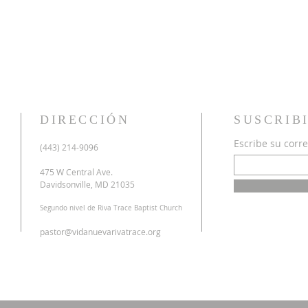
DIRECCIÓN
SUSCRIB
Escribe su corre
u
(443) 214-9096
o
a
475 W Central Ave.
n
Davidsonville, MD 21035
r
Segundo nivel de Riva Trace Baptist Church
o
s
pastor@vidanuevarivatrace.org