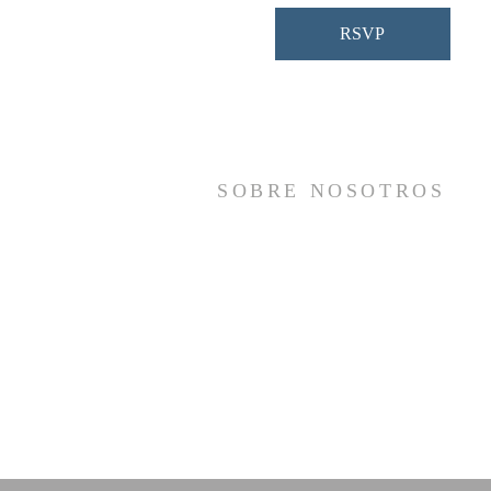
RSVP
SOBRE NOSOTROS
Somos una iglesia que adora a Dios con s
vida y se reúne a adorar como un sol
cuerpo, a orar los unos por los otros, 
compartir el evangelio de salvació
solamente en Cristo Jesús y a hace
discípulos que imitan a su Señor por medi
de la fiel predicación y enseñanza de la
Santas Escrituras.