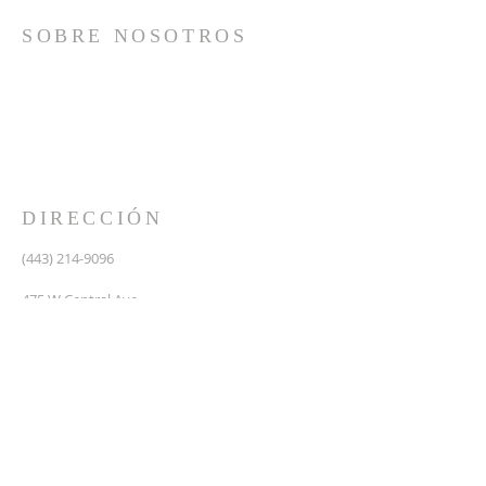
SOBRE NOSOTROS
Somos una iglesia que adora a Dios con su vida y se
reúne a adorar como un solo cuerpo, a orar los unos
por los otros, a compartir el evangelio de salvación
solamente en Cristo Jesús y a hacer discípulos que
imitan a su Señor por medio de la fiel predicación y
enseñanza de las Santas Escrituras.
DIRECCIÓN
(443) 214-9096
475 W Central Ave.
Davidsonville, MD 21035
Segundo nivel de Riva Trace Baptist Church
pastor@vidanuevarivatrace.org
SUSCRIBIRSE PARA CORREOS