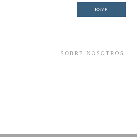
RSVP
SOBRE NOSOTROS
Somos una iglesia que adora a Dios con s
vida y se reúne a adorar como un sol
cuerpo, a orar los unos por los otros, 
compartir el evangelio de salvació
solamente en Cristo Jesús y a hace
discípulos que imitan a su Señor por medi
de la fiel predicación y enseñanza de la
Santas Escrituras.