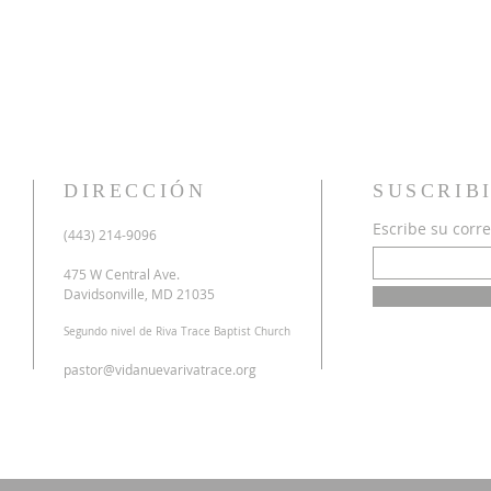
DIRECCIÓN
SUSCRIB
Escribe su corre
u
(443) 214-9096
o
a
475 W Central Ave.
n
Davidsonville, MD 21035
r
Segundo nivel de Riva Trace Baptist Church
o
s
pastor@vidanuevarivatrace.org