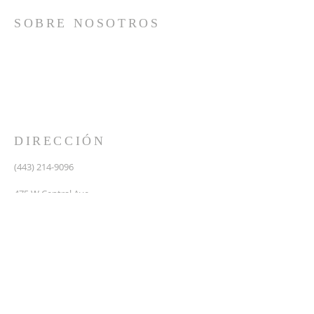
SOBRE NOSOTROS
Somos una iglesia que adora a Dios con su vida y se
reúne a adorar como un solo cuerpo, a orar los unos
por los otros, a compartir el evangelio de salvación
solamente en Cristo Jesús y a hacer discípulos que
imitan a su Señor por medio de la fiel predicación y
enseñanza de las Santas Escrituras.
DIRECCIÓN
(443) 214-9096
475 W Central Ave.
Davidsonville, MD 21035
Segundo nivel de Riva Trace Baptist Church
pastor@vidanuevarivatrace.org
SUSCRIBIRSE PARA CORREOS