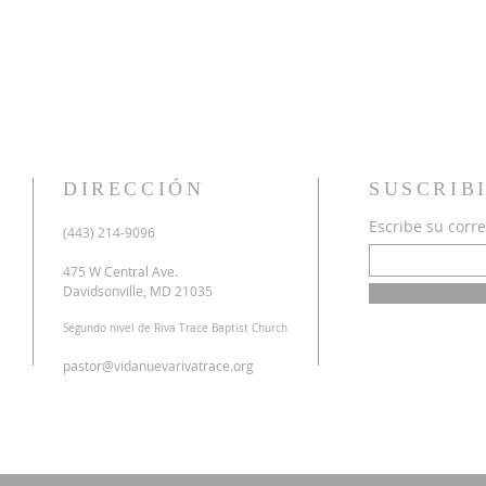
DIRECCIÓN
SUSCRIB
Escribe su corre
u
(443) 214-9096
o
a
475 W Central Ave.
n
Davidsonville, MD 21035
r
Segundo nivel de Riva Trace Baptist Church
o
s
pastor@vidanuevarivatrace.org