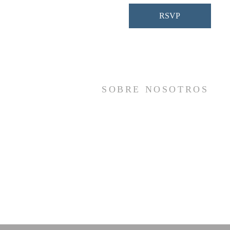
RSVP
SOBRE NOSOTROS
Somos una iglesia que adora a Dios con s
vida y se reúne a adorar como un sol
cuerpo, a orar los unos por los otros, 
compartir el evangelio de salvació
solamente en Cristo Jesús y a hace
discípulos que imitan a su Señor por medi
de la fiel predicación y enseñanza de la
Santas Escrituras.