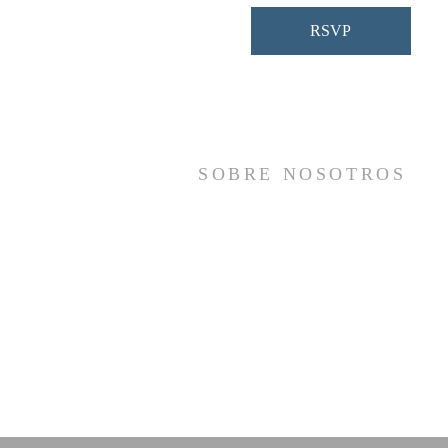
RSVP
SOBRE NOSOTROS
Somos una iglesia que adora a Dios con s
vida y se reúne a adorar como un sol
cuerpo, a orar los unos por los otros, 
compartir el evangelio de salvació
solamente en Cristo Jesús y a hace
discípulos que imitan a su Señor por medi
de la fiel predicación y enseñanza de la
Santas Escrituras.