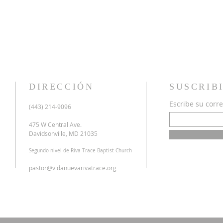
DIRECCIÓN
SUSCRIB
Escribe su corre
u
(443) 214-9096
o
a
475 W Central Ave.
n
Davidsonville, MD 21035
r
Segundo nivel de Riva Trace Baptist Church
o
s
pastor@vidanuevarivatrace.org