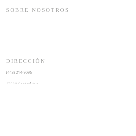
SOBRE NOSOTROS
Somos una iglesia que adora a Dios con su vida y se
reúne a adorar como un solo cuerpo, a orar los unos
por los otros, a compartir el evangelio de salvación
solamente en Cristo Jesús y a hacer discípulos que
imitan a su Señor por medio de la fiel predicación y
enseñanza de las Santas Escrituras.
DIRECCIÓN
(443) 214-9096
475 W Central Ave.
Davidsonville, MD 21035
Segundo nivel de Riva Trace Baptist Church
pastor@vidanuevarivatrace.org
SUSCRIBIRSE PARA CORREOS