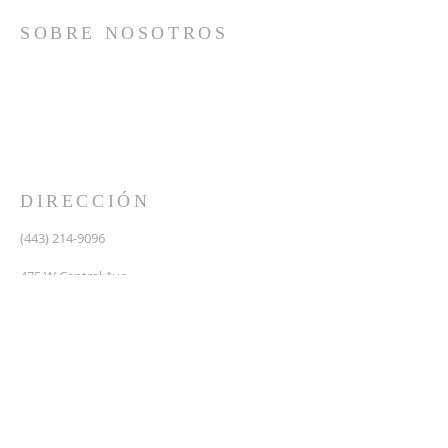
SOBRE NOSOTROS
Somos una iglesia que adora a Dios con su vida y se
reúne a adorar como un solo cuerpo, a orar los unos
por los otros, a compartir el evangelio de salvación
solamente en Cristo Jesús y a hacer discípulos que
imitan a su Señor por medio de la fiel predicación y
enseñanza de las Santas Escrituras.
DIRECCIÓN
(443) 214-9096
475 W Central Ave.
Davidsonville, MD 21035
Segundo nivel de Riva Trace Baptist Church
pastor@vidanuevarivatrace.org
SUSCRIBIRSE PARA CORREOS