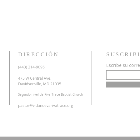
DIRECCIÓN
SUSCRIB
Escribe su corre
u
(443) 214-9096
o
a
475 W Central Ave.
n
Davidsonville, MD 21035
r
Segundo nivel de Riva Trace Baptist Church
o
s
pastor@vidanuevarivatrace.org