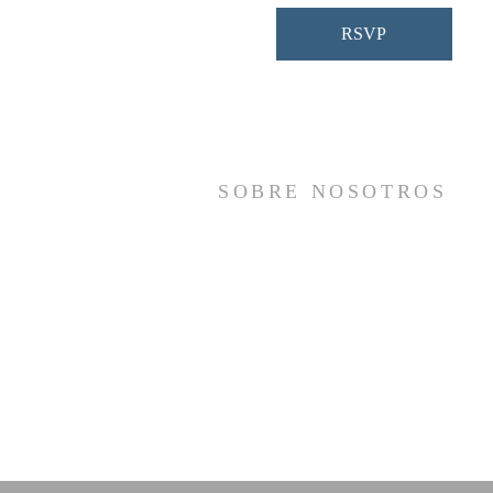
RSVP
SOBRE NOSOTROS
Somos una iglesia que adora a Dios con s
vida y se reúne a adorar como un sol
cuerpo, a orar los unos por los otros, 
compartir el evangelio de salvació
solamente en Cristo Jesús y a hace
discípulos que imitan a su Señor por medi
de la fiel predicación y enseñanza de la
Santas Escrituras.