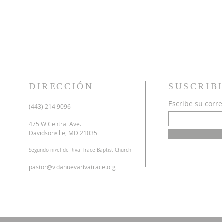
DIRECCIÓN
SUSCRIB
Escribe su corre
u
(443) 214-9096
o
a
475 W Central Ave.
n
Davidsonville, MD 21035
r
Segundo nivel de Riva Trace Baptist Church
o
s
pastor@vidanuevarivatrace.org