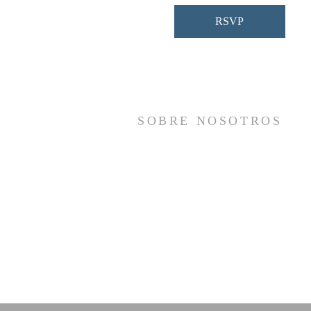
RSVP
SOBRE NOSOTROS
Somos una iglesia que adora a Dios con s
vida y se reúne a adorar como un sol
cuerpo, a orar los unos por los otros, 
compartir el evangelio de salvació
solamente en Cristo Jesús y a hace
discípulos que imitan a su Señor por medi
de la fiel predicación y enseñanza de la
Santas Escrituras.