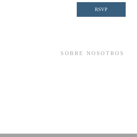
RSVP
SOBRE NOSOTROS
Somos una iglesia que adora a Dios con s
vida y se reúne a adorar como un sol
cuerpo, a orar los unos por los otros, 
compartir el evangelio de salvació
solamente en Cristo Jesús y a hace
discípulos que imitan a su Señor por medi
de la fiel predicación y enseñanza de la
Santas Escrituras.