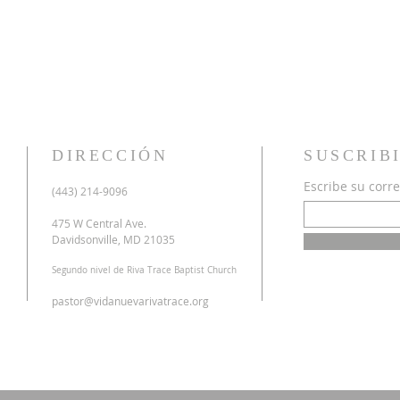
DIRECCIÓN
SUSCRIB
Escribe su corre
u
(443) 214-9096
o
a
475 W Central Ave.
n
Davidsonville, MD 21035
r
Segundo nivel de Riva Trace Baptist Church
o
s
pastor@vidanuevarivatrace.org