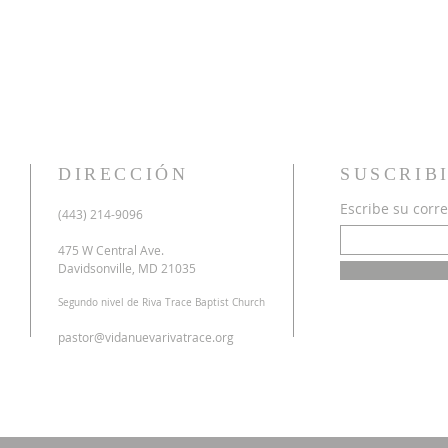
DIRECCIÓN
SUSCRIB
Escribe su corre
u
(443) 214-9096
o
a
475 W Central Ave.
n
Davidsonville, MD 21035
r
Segundo nivel de Riva Trace Baptist Church
o
s
pastor@vidanuevarivatrace.org