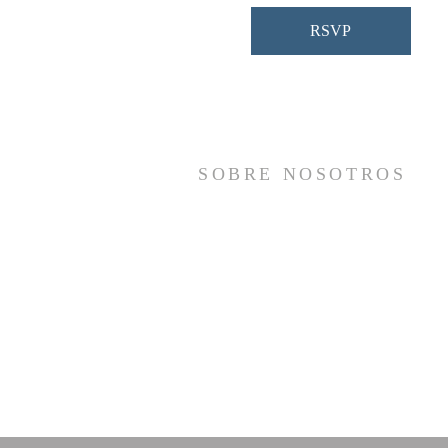
RSVP
SOBRE NOSOTROS
Somos una iglesia que adora a Dios con s
vida y se reúne a adorar como un sol
cuerpo, a orar los unos por los otros, 
compartir el evangelio de salvació
solamente en Cristo Jesús y a hace
discípulos que imitan a su Señor por medi
de la fiel predicación y enseñanza de la
Santas Escrituras.