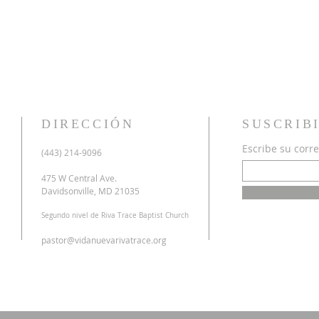
DIRECCIÓN
SUSCRIB
Escribe su corre
u
(443) 214-9096
o
a
475 W Central Ave.
n
Davidsonville, MD 21035
r
Segundo nivel de Riva Trace Baptist Church
o
s
pastor@vidanuevarivatrace.org