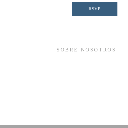
RSVP
SOBRE NOSOTROS
Somos una iglesia que adora a Dios con s
vida y se reúne a adorar como un sol
cuerpo, a orar los unos por los otros, 
compartir el evangelio de salvació
solamente en Cristo Jesús y a hace
discípulos que imitan a su Señor por medi
de la fiel predicación y enseñanza de la
Santas Escrituras.