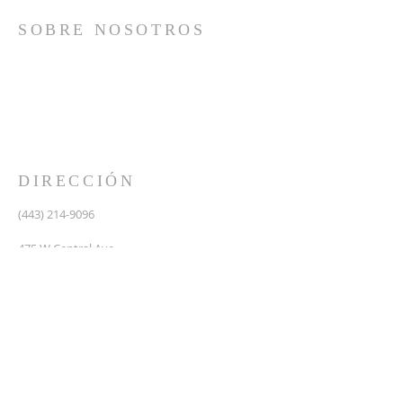
SOBRE NOSOTROS
Somos una iglesia que adora a Dios con su vida y se
reúne a adorar como un solo cuerpo, a orar los unos
por los otros, a compartir el evangelio de salvación
solamente en Cristo Jesús y a hacer discípulos que
imitan a su Señor por medio de la fiel predicación y
enseñanza de las Santas Escrituras.
DIRECCIÓN
(443) 214-9096
475 W Central Ave.
Davidsonville, MD 21035
Segundo nivel de Riva Trace Baptist Church
pastor@vidanuevarivatrace.org
SUSCRIBIRSE PARA CORREOS