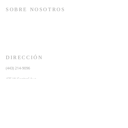
SOBRE NOSOTROS
Somos una iglesia que adora a Dios con su vida y se
reúne a adorar como un solo cuerpo, a orar los unos
por los otros, a compartir el evangelio de salvación
solamente en Cristo Jesús y a hacer discípulos que
imitan a su Señor por medio de la fiel predicación y
enseñanza de las Santas Escrituras.
DIRECCIÓN
(443) 214-9096
475 W Central Ave.
Davidsonville, MD 21035
Segundo nivel de Riva Trace Baptist Church
pastor@vidanuevarivatrace.org
SUSCRIBIRSE PARA CORREOS