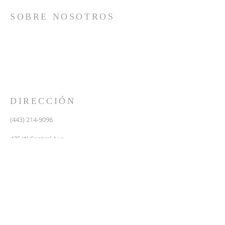
SOBRE NOSOTROS
Somos una iglesia que adora a Dios con su vida y se
reúne a adorar como un solo cuerpo, a orar los unos
por los otros, a compartir el evangelio de salvación
solamente en Cristo Jesús y a hacer discípulos que
imitan a su Señor por medio de la fiel predicación y
enseñanza de las Santas Escrituras.
DIRECCIÓN
(443) 214-9096
475 W Central Ave.
Davidsonville, MD 21035
Segundo nivel de Riva Trace Baptist Church
pastor@vidanuevarivatrace.org
SUSCRIBIRSE PARA CORREOS