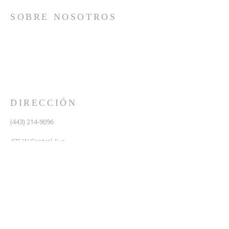
SOBRE NOSOTROS
Somos una iglesia que adora a Dios con su vida y se
reúne a adorar como un solo cuerpo, a orar los unos
por los otros, a compartir el evangelio de salvación
solamente en Cristo Jesús y a hacer discípulos que
imitan a su Señor por medio de la fiel predicación y
enseñanza de las Santas Escrituras.
DIRECCIÓN
(443) 214-9096
475 W Central Ave.
Davidsonville, MD 21035
Segundo nivel de Riva Trace Baptist Church
pastor@vidanuevarivatrace.org
SUSCRIBIRSE PARA CORREOS