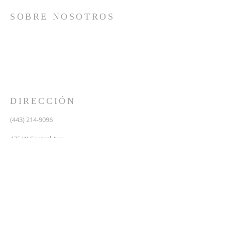
SOBRE NOSOTROS
Somos una iglesia que adora a Dios con su vida y se
reúne a adorar como un solo cuerpo, a orar los unos
por los otros, a compartir el evangelio de salvación
solamente en Cristo Jesús y a hacer discípulos que
imitan a su Señor por medio de la fiel predicación y
enseñanza de las Santas Escrituras.
DIRECCIÓN
(443) 214-9096
475 W Central Ave.
Davidsonville, MD 21035
Segundo nivel de Riva Trace Baptist Church
pastor@vidanuevarivatrace.org
SUSCRIBIRSE PARA CORREOS