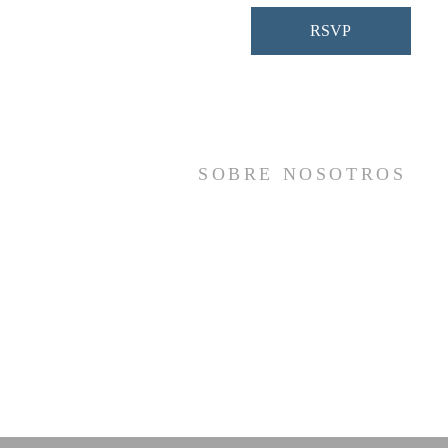
RSVP
SOBRE NOSOTROS
Somos una iglesia que adora a Dios con s
vida y se reúne a adorar como un sol
cuerpo, a orar los unos por los otros, 
compartir el evangelio de salvació
solamente en Cristo Jesús y a hace
discípulos que imitan a su Señor por medi
de la fiel predicación y enseñanza de la
Santas Escrituras.