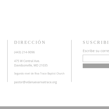
DIRECCIÓN
SUSCRIB
Escribe su corre
u
(443) 214-9096
o
a
475 W Central Ave.
n
Davidsonville, MD 21035
r
Segundo nivel de Riva Trace Baptist Church
o
s
pastor@vidanuevarivatrace.org