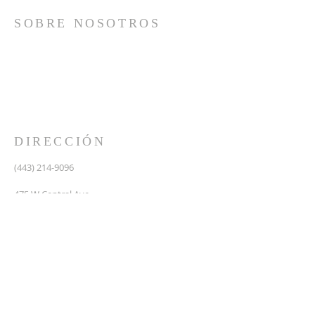
SOBRE NOSOTROS
Somos una iglesia que adora a Dios con su vida y se
reúne a adorar como un solo cuerpo, a orar los unos
por los otros, a compartir el evangelio de salvación
solamente en Cristo Jesús y a hacer discípulos que
imitan a su Señor por medio de la fiel predicación y
enseñanza de las Santas Escrituras.
DIRECCIÓN
(443) 214-9096
475 W Central Ave.
Davidsonville, MD 21035
Segundo nivel de Riva Trace Baptist Church
pastor@vidanuevarivatrace.org
SUSCRIBIRSE PARA CORREOS