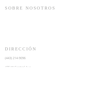
SOBRE NOSOTROS
Somos una iglesia que adora a Dios con su vida y se
reúne a adorar como un solo cuerpo, a orar los unos
por los otros, a compartir el evangelio de salvación
solamente en Cristo Jesús y a hacer discípulos que
imitan a su Señor por medio de la fiel predicación y
enseñanza de las Santas Escrituras.
DIRECCIÓN
(443) 214-9096
475 W Central Ave.
Davidsonville, MD 21035
Segundo nivel de Riva Trace Baptist Church
pastor@vidanuevarivatrace.org
SUSCRIBIRSE PARA CORREOS