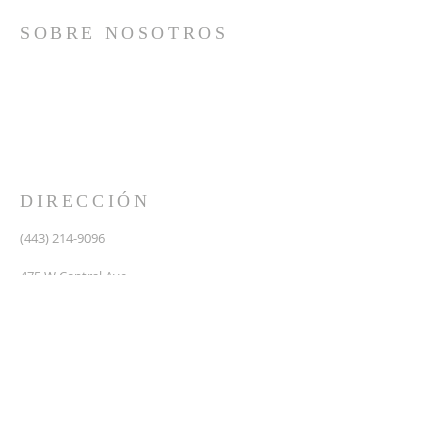
SOBRE NOSOTROS
Somos una iglesia que adora a Dios con su vida y se
reúne a adorar como un solo cuerpo, a orar los unos
por los otros, a compartir el evangelio de salvación
solamente en Cristo Jesús y a hacer discípulos que
imitan a su Señor por medio de la fiel predicación y
enseñanza de las Santas Escrituras.
DIRECCIÓN
(443) 214-9096
475 W Central Ave.
Davidsonville, MD 21035
Segundo nivel de Riva Trace Baptist Church
pastor@vidanuevarivatrace.org
SUSCRIBIRSE PARA CORREOS