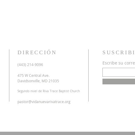
DIRECCIÓN
SUSCRIB
Escribe su corre
u
(443) 214-9096
o
a
475 W Central Ave.
n
Davidsonville, MD 21035
r
Segundo nivel de Riva Trace Baptist Church
o
s
pastor@vidanuevarivatrace.org