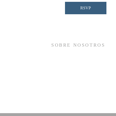
RSVP
SOBRE NOSOTROS
Somos una iglesia que adora a Dios con s
vida y se reúne a adorar como un sol
cuerpo, a orar los unos por los otros, 
compartir el evangelio de salvació
solamente en Cristo Jesús y a hace
discípulos que imitan a su Señor por medi
de la fiel predicación y enseñanza de la
Santas Escrituras.