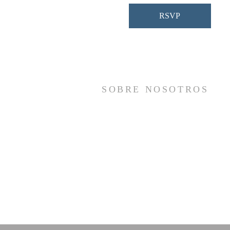
RSVP
SOBRE NOSOTROS
Somos una iglesia que adora a Dios con s
vida y se reúne a adorar como un sol
cuerpo, a orar los unos por los otros, 
compartir el evangelio de salvació
solamente en Cristo Jesús y a hace
discípulos que imitan a su Señor por medi
de la fiel predicación y enseñanza de la
Santas Escrituras.