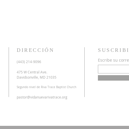
DIRECCIÓN
SUSCRIB
Escribe su corre
u
(443) 214-9096
o
a
475 W Central Ave.
n
Davidsonville, MD 21035
r
Segundo nivel de Riva Trace Baptist Church
o
s
pastor@vidanuevarivatrace.org