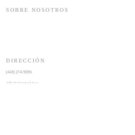
SOBRE NOSOTROS
Somos una iglesia que adora a Dios con su vida y se
reúne a adorar como un solo cuerpo, a orar los unos
por los otros, a compartir el evangelio de salvación
solamente en Cristo Jesús y a hacer discípulos que
imitan a su Señor por medio de la fiel predicación y
enseñanza de las Santas Escrituras.
DIRECCIÓN
(443) 214-9096
475 W Central Ave.
Davidsonville, MD 21035
Segundo nivel de Riva Trace Baptist Church
pastor@vidanuevarivatrace.org
SUSCRIBIRSE PARA CORREOS