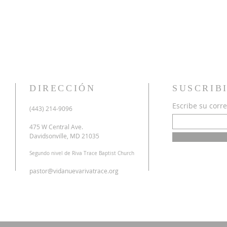
DIRECCIÓN
SUSCRIB
Escribe su corre
u
(443) 214-9096
o
a
475 W Central Ave.
n
Davidsonville, MD 21035
r
Segundo nivel de Riva Trace Baptist Church
o
s
pastor@vidanuevarivatrace.org