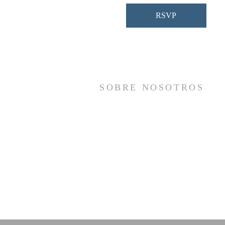
RSVP
SOBRE NOSOTROS
Somos una iglesia que adora a Dios con s
vida y se reúne a adorar como un sol
cuerpo, a orar los unos por los otros, 
compartir el evangelio de salvació
solamente en Cristo Jesús y a hace
discípulos que imitan a su Señor por medi
de la fiel predicación y enseñanza de la
Santas Escrituras.