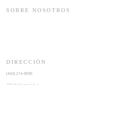
SOBRE NOSOTROS
Somos una iglesia que adora a Dios con su vida y se
reúne a adorar como un solo cuerpo, a orar los unos
por los otros, a compartir el evangelio de salvación
solamente en Cristo Jesús y a hacer discípulos que
imitan a su Señor por medio de la fiel predicación y
enseñanza de las Santas Escrituras.
DIRECCIÓN
(443) 214-9096
475 W Central Ave.
Davidsonville, MD 21035
Segundo nivel de Riva Trace Baptist Church
pastor@vidanuevarivatrace.org
SUSCRIBIRSE PARA CORREOS