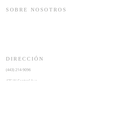
SOBRE NOSOTROS
Somos una iglesia que adora a Dios con su vida y se
reúne a adorar como un solo cuerpo, a orar los unos
por los otros, a compartir el evangelio de salvación
solamente en Cristo Jesús y a hacer discípulos que
imitan a su Señor por medio de la fiel predicación y
enseñanza de las Santas Escrituras.
DIRECCIÓN
(443) 214-9096
475 W Central Ave.
Davidsonville, MD 21035
Segundo nivel de Riva Trace Baptist Church
pastor@vidanuevarivatrace.org
SUSCRIBIRSE PARA CORREOS