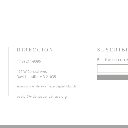
DIRECCIÓN
SUSCRIB
Escribe su corre
u
(443) 214-9096
o
a
475 W Central Ave.
n
Davidsonville, MD 21035
r
Segundo nivel de Riva Trace Baptist Church
o
s
pastor@vidanuevarivatrace.org