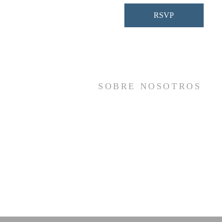
RSVP
SOBRE NOSOTROS
Somos una iglesia que adora a Dios con s
vida y se reúne a adorar como un sol
cuerpo, a orar los unos por los otros, 
compartir el evangelio de salvació
solamente en Cristo Jesús y a hace
discípulos que imitan a su Señor por medi
de la fiel predicación y enseñanza de la
Santas Escrituras.