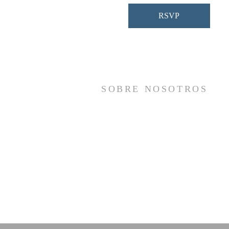
RSVP
SOBRE NOSOTROS
Somos una iglesia que adora a Dios con s
vida y se reúne a adorar como un sol
cuerpo, a orar los unos por los otros, 
compartir el evangelio de salvació
solamente en Cristo Jesús y a hace
discípulos que imitan a su Señor por medi
de la fiel predicación y enseñanza de la
Santas Escrituras.