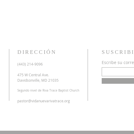
DIRECCIÓN
SUSCRIB
Escribe su corre
u
(443) 214-9096
o
a
475 W Central Ave.
n
Davidsonville, MD 21035
r
Segundo nivel de Riva Trace Baptist Church
o
s
pastor@vidanuevarivatrace.org