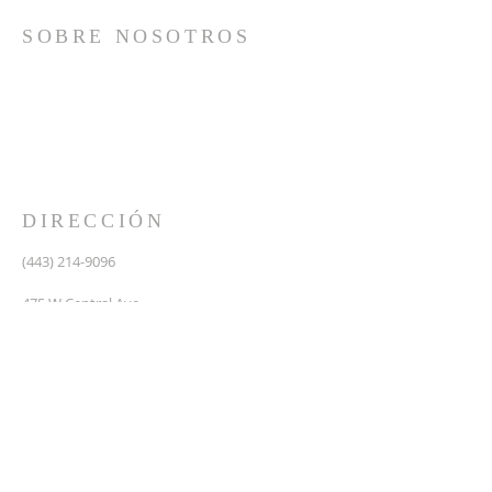
SOBRE NOSOTROS
Somos una iglesia que adora a Dios con su vida y se
reúne a adorar como un solo cuerpo, a orar los unos
por los otros, a compartir el evangelio de salvación
solamente en Cristo Jesús y a hacer discípulos que
imitan a su Señor por medio de la fiel predicación y
enseñanza de las Santas Escrituras.
DIRECCIÓN
(443) 214-9096
475 W Central Ave.
Davidsonville, MD 21035
Segundo nivel de Riva Trace Baptist Church
pastor@vidanuevarivatrace.org
SUSCRIBIRSE PARA CORREOS