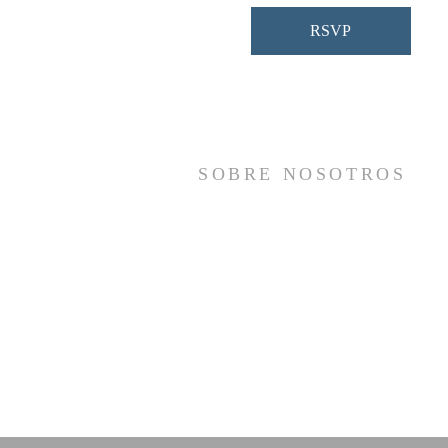
RSVP
SOBRE NOSOTROS
Somos una iglesia que adora a Dios con s
vida y se reúne a adorar como un sol
cuerpo, a orar los unos por los otros, 
compartir el evangelio de salvació
solamente en Cristo Jesús y a hace
discípulos que imitan a su Señor por medi
de la fiel predicación y enseñanza de la
Santas Escrituras.