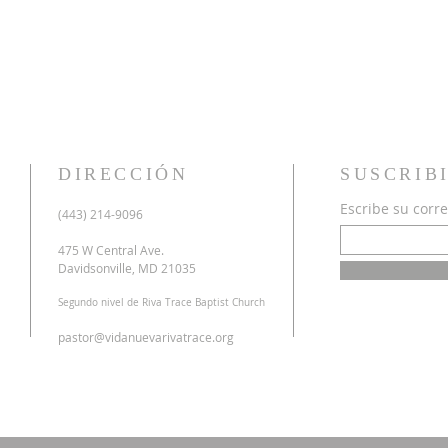
DIRECCIÓN
SUSCRIB
Escribe su corre
u
(443) 214-9096
o
a
475 W Central Ave.
n
Davidsonville, MD 21035
r
Segundo nivel de Riva Trace Baptist Church
o
s
pastor@vidanuevarivatrace.org