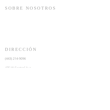
SOBRE NOSOTROS
Somos una iglesia que adora a Dios con su vida y se
reúne a adorar como un solo cuerpo, a orar los unos
por los otros, a compartir el evangelio de salvación
solamente en Cristo Jesús y a hacer discípulos que
imitan a su Señor por medio de la fiel predicación y
enseñanza de las Santas Escrituras.
DIRECCIÓN
(443) 214-9096
475 W Central Ave.
Davidsonville, MD 21035
Segundo nivel de Riva Trace Baptist Church
pastor@vidanuevarivatrace.org
SUSCRIBIRSE PARA CORREOS