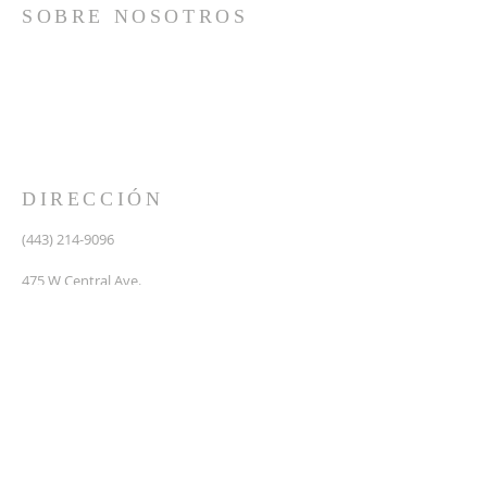
SOBRE NOSOTROS
Somos una iglesia que adora a Dios con su vida y se
reúne a adorar como un solo cuerpo, a orar los unos
por los otros, a compartir el evangelio de salvación
solamente en Cristo Jesús y a hacer discípulos que
imitan a su Señor por medio de la fiel predicación y
enseñanza de las Santas Escrituras.
DIRECCIÓN
(443) 214-9096
475 W Central Ave.
Davidsonville, MD 21035
Segundo nivel de Riva Trace Baptist Church
pastor@vidanuevarivatrace.org
SUSCRIBIRSE PARA CORREOS
Escribe su correo electronico