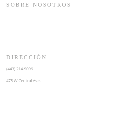
SOBRE NOSOTROS
Somos una iglesia que adora a Dios con su vida y se
reúne a adorar como un solo cuerpo, a orar los unos
por los otros, a compartir el evangelio de salvación
solamente en Cristo Jesús y a hacer discípulos que
imitan a su Señor por medio de la fiel predicación y
enseñanza de las Santas Escrituras.
DIRECCIÓN
(443) 214-9096
475 W Central Ave.
Davidsonville, MD 21035
Segundo nivel de Riva Trace Baptist Church
pastor@vidanuevarivatrace.org
SUSCRIBIRSE PARA CORREOS
Escribe su correo electronico