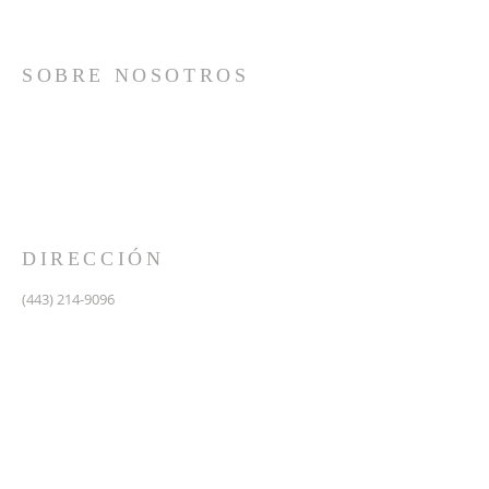
SOBRE NOSOTROS
Somos una iglesia que adora a Dios con su vida y se
reúne a adorar como un solo cuerpo, a orar los unos
por los otros, a compartir el evangelio de salvación
solamente en Cristo Jesús y a hacer discípulos que
imitan a su Señor por medio de la fiel predicación y
enseñanza de las Santas Escrituras.
DIRECCIÓN
(443) 214-9096
475 W Central Ave.
Davidsonville, MD 21035
Segundo nivel de Riva Trace Baptist Church
pastor@vidanuevarivatrace.org