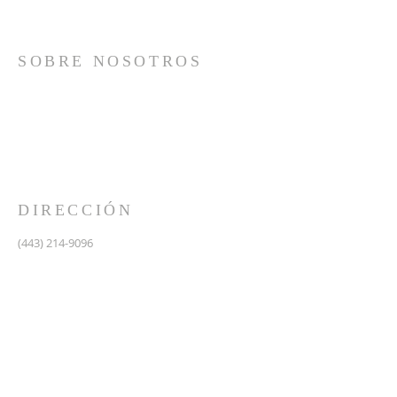
SOBRE NOSOTROS
Somos una iglesia que adora a Dios con su vida y se
reúne a adorar como un solo cuerpo, a orar los unos
por los otros, a compartir el evangelio de salvación
solamente en Cristo Jesús y a hacer discípulos que
imitan a su Señor por medio de la fiel predicación y
enseñanza de las Santas Escrituras.
DIRECCIÓN
(443) 214-9096
475 W Central Ave.
Davidsonville, MD 21035
Segundo nivel de Riva Trace Baptist Church
pastor@vidanuevarivatrace.org