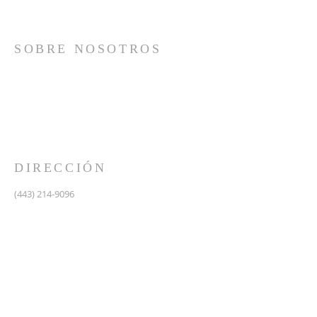
SOBRE NOSOTROS
Somos una iglesia que adora a Dios con su vida y se
reúne a adorar como un solo cuerpo, a orar los unos
por los otros, a compartir el evangelio de salvación
solamente en Cristo Jesús y a hacer discípulos que
imitan a su Señor por medio de la fiel predicación y
enseñanza de las Santas Escrituras.
DIRECCIÓN
(443) 214-9096
475 W Central Ave.
Davidsonville, MD 21035
Segundo nivel de Riva Trace Baptist Church
pastor@vidanuevarivatrace.org