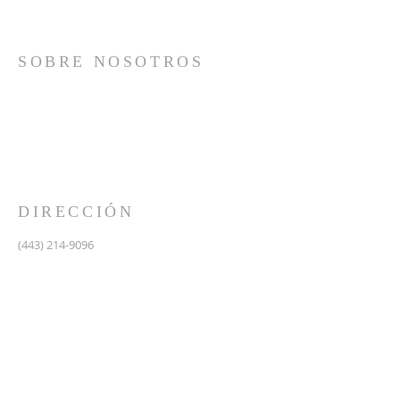
SOBRE NOSOTROS
Somos una iglesia que adora a Dios con su vida y se
reúne a adorar como un solo cuerpo, a orar los unos
por los otros, a compartir el evangelio de salvación
solamente en Cristo Jesús y a hacer discípulos que
imitan a su Señor por medio de la fiel predicación y
enseñanza de las Santas Escrituras.
DIRECCIÓN
(443) 214-9096
475 W Central Ave.
Davidsonville, MD 21035
Segundo nivel de Riva Trace Baptist Church
pastor@vidanuevarivatrace.org