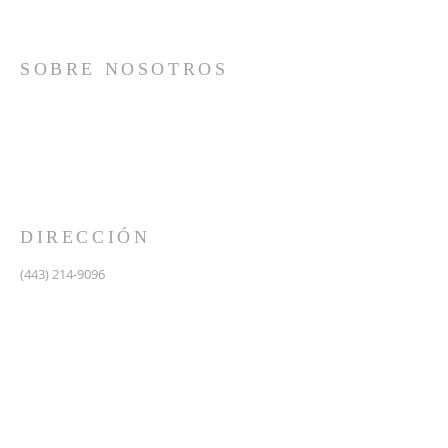
SOBRE NOSOTROS
Somos una iglesia que adora a Dios con su vida y se
reúne a adorar como un solo cuerpo, a orar los unos
por los otros, a compartir el evangelio de salvación
solamente en Cristo Jesús y a hacer discípulos que
imitan a su Señor por medio de la fiel predicación y
enseñanza de las Santas Escrituras.
DIRECCIÓN
(443) 214-9096
475 W Central Ave.
Davidsonville, MD 21035
Segundo nivel de Riva Trace Baptist Church
pastor@vidanuevarivatrace.org