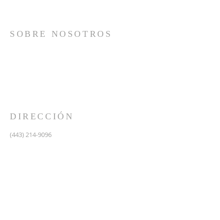
SOBRE NOSOTROS
Somos una iglesia que adora a Dios con su vida y se
reúne a adorar como un solo cuerpo, a orar los unos
por los otros, a compartir el evangelio de salvación
solamente en Cristo Jesús y a hacer discípulos que
imitan a su Señor por medio de la fiel predicación y
enseñanza de las Santas Escrituras.
DIRECCIÓN
(443) 214-9096
475 W Central Ave.
Davidsonville, MD 21035
Segundo nivel de Riva Trace Baptist Church
pastor@vidanuevarivatrace.org