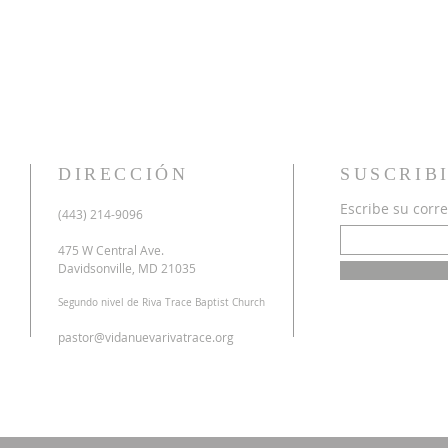
DIRECCIÓN
SUSCRIB
Escribe su corre
u
(443) 214-9096
o
a
475 W Central Ave.
n
Davidsonville, MD 21035
r
Segundo nivel de Riva Trace Baptist Church
o
s
pastor@vidanuevarivatrace.org