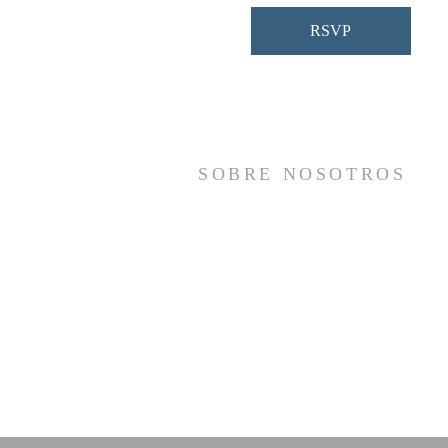
RSVP
SOBRE NOSOTROS
Somos una iglesia que adora a Dios con s
vida y se reúne a adorar como un sol
cuerpo, a orar los unos por los otros, 
compartir el evangelio de salvació
solamente en Cristo Jesús y a hace
discípulos que imitan a su Señor por medi
de la fiel predicación y enseñanza de la
Santas Escrituras.