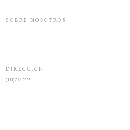
SOBRE NOSOTROS
Somos una iglesia que adora a Dios con su vida y se
reúne a adorar como un solo cuerpo, a orar los unos
por los otros, a compartir el evangelio de salvación
solamente en Cristo Jesús y a hacer discípulos que
imitan a su Señor por medio de la fiel predicación y
enseñanza de las Santas Escrituras.
DIRECCIÓN
(443) 214-9096
475 W Central Ave.
Davidsonville, MD 21035
Segundo nivel de Riva Trace Baptist Church
pastor@vidanuevarivatrace.org