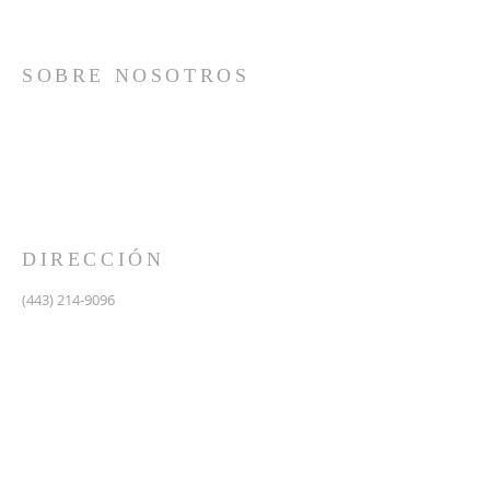
SOBRE NOSOTROS
Somos una iglesia que adora a Dios con su vida y se
reúne a adorar como un solo cuerpo, a orar los unos
por los otros, a compartir el evangelio de salvación
solamente en Cristo Jesús y a hacer discípulos que
imitan a su Señor por medio de la fiel predicación y
enseñanza de las Santas Escrituras.
DIRECCIÓN
(443) 214-9096
475 W Central Ave.
Davidsonville, MD 21035
Segundo nivel de Riva Trace Baptist Church
pastor@vidanuevarivatrace.org