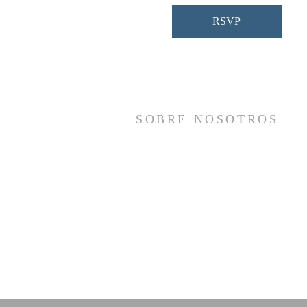
RSVP
SOBRE NOSOTROS
Somos una iglesia que adora a Dios con s
vida y se reúne a adorar como un sol
cuerpo, a orar los unos por los otros, 
compartir el evangelio de salvació
solamente en Cristo Jesús y a hace
discípulos que imitan a su Señor por medi
de la fiel predicación y enseñanza de la
Santas Escrituras.