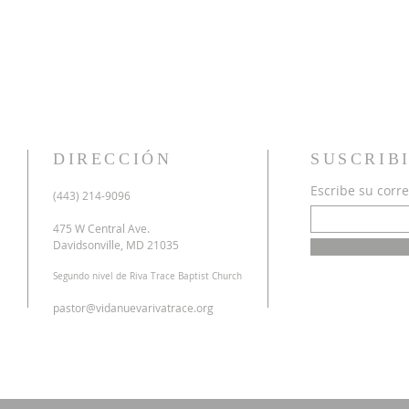
DIRECCIÓN
SUSCRIB
Escribe su corre
u
(443) 214-9096
o
a
475 W Central Ave.
n
Davidsonville, MD 21035
r
Segundo nivel de Riva Trace Baptist Church
o
s
pastor@vidanuevarivatrace.org