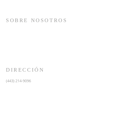
SOBRE NOSOTROS
Somos una iglesia que adora a Dios con su vida y se
reúne a adorar como un solo cuerpo, a orar los unos
por los otros, a compartir el evangelio de salvación
solamente en Cristo Jesús y a hacer discípulos que
imitan a su Señor por medio de la fiel predicación y
enseñanza de las Santas Escrituras.
DIRECCIÓN
(443) 214-9096
475 W Central Ave.
Davidsonville, MD 21035
Segundo nivel de Riva Trace Baptist Church
pastor@vidanuevarivatrace.org