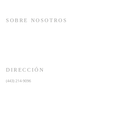
SOBRE NOSOTROS
Somos una iglesia que adora a Dios con su vida y se
reúne a adorar como un solo cuerpo, a orar los unos
por los otros, a compartir el evangelio de salvación
solamente en Cristo Jesús y a hacer discípulos que
imitan a su Señor por medio de la fiel predicación y
enseñanza de las Santas Escrituras.
DIRECCIÓN
(443) 214-9096
475 W Central Ave.
Davidsonville, MD 21035
Segundo nivel de Riva Trace Baptist Church
pastor@vidanuevarivatrace.org