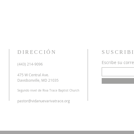
DIRECCIÓN
SUSCRIB
Escribe su corre
u
(443) 214-9096
o
a
475 W Central Ave.
n
Davidsonville, MD 21035
r
Segundo nivel de Riva Trace Baptist Church
o
s
pastor@vidanuevarivatrace.org