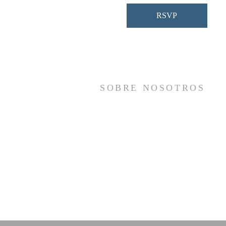
RSVP
SOBRE NOSOTROS
Somos una iglesia que adora a Dios con s
vida y se reúne a adorar como un sol
cuerpo, a orar los unos por los otros, 
compartir el evangelio de salvació
solamente en Cristo Jesús y a hace
discípulos que imitan a su Señor por medi
de la fiel predicación y enseñanza de la
Santas Escrituras.